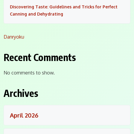
Discovering Taste: Guidelines and Tricks for Perfect
Canning and Dehydrating
Danryoku
Recent Comments
No comments to show.
Archives
April 2026