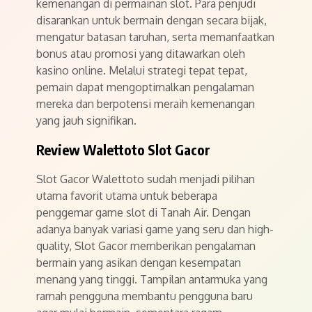
kemenangan di permainan slot. Para penjudi
disarankan untuk bermain dengan secara bijak,
mengatur batasan taruhan, serta memanfaatkan
bonus atau promosi yang ditawarkan oleh
kasino online. Melalui strategi tepat tepat,
pemain dapat mengoptimalkan pengalaman
mereka dan berpotensi meraih kemenangan
yang jauh signifikan.
Review Walettoto Slot Gacor
Slot Gacor Walettoto sudah menjadi pilihan
utama favorit utama untuk beberapa
penggemar game slot di Tanah Air. Dengan
adanya banyak variasi game yang seru dan high-
quality, Slot Gacor memberikan pengalaman
bermain yang asikan dengan kesempatan
menang yang tinggi. Tampilan antarmuka yang
ramah pengguna membantu pengguna baru